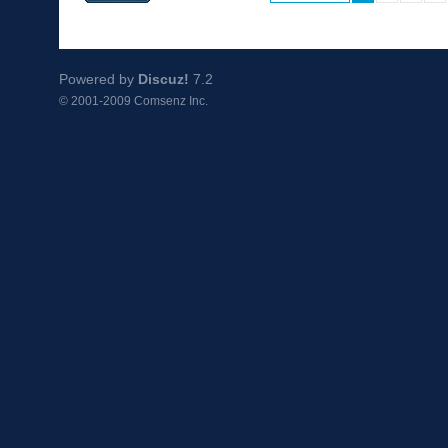
Powered by
Discuz!
7.2
© 2001-2009
Comsenz Inc.