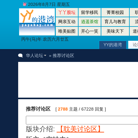
2026年8月7日 星期五
丫丫股坛
留学移民
菁菁校园
网亲互动
逍遥茶馆
育儿与教育
唯美贴图
开心一笑
美味天下
道
丙午(马)年 农历六月廿五
YY的港湾
论
华人论坛
» 推荐讨论区
推荐讨论区
[
2788
主题 / 67228 回复 ]
版块介绍:
【耽美讨论区】