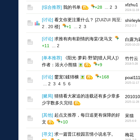
xfzhu1
[
综合推荐
]
我的书单
+28
...
2
3
2024-11-19
[
讨论
]
看文你更注重什么？
[ZUIZUI 阅至:
shirley
2 . 20 楼]
+1
...
2
3
2012-2-3
[
讨论
]
求推有肉有剧情的海棠/龙马文
白露为
+11
...
2
2020-10-23
[
单本推荐
]
《阳光·萝莉·野望[猎人同人]》
竹竹云
作者：浴火小熊猫
+9
2018-5-28
[
讨论
]
鐢宠鍒犻櫎
+168
poal11
...
2
3
4
5
6
2025-11-17
[
赌局
]
猜猜看大家追的连载还有多少章多
201010
少字数多久完结
2025-11-28
[
其他
]
起点文推荐，每日追更有保障的好
呆猫
文
+10
2025-6-9
[
寻文
]
求一篇晋江校园言情小说名字。
梅花