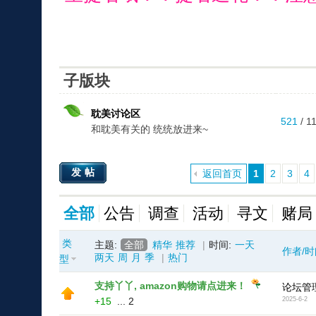
子版块
耽美讨论区
521
/ 1
和耽美有关的 统统放进来~
发帖
返回首页
1
2
3
4
全部
公告
调查
活动
寻文
赌局
类
主题:
全部
精华
推荐
|
时间:
一天
作者/时
两天
周
月
季
|
热门
型
支持丫丫, amazon购物请点进来！
论坛管
+15
...
2
2025-6-2