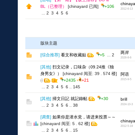
chinay
BL（已整理）
[chinayard 已阅]
+106
2012-6-13
...
2
3
4
5
6
版块主题
两岸
[
综合推荐
]
看文和收藏贴
+5
...
2
2026-8-6
[
其他
]
扫文记录，口味杂（09.24推《独
身男女》）
[chinayard 阅至: 39 . 574 楼]
阿语
+2435
+21
2015-9-5
...
2
3
4
5
6
..
145
[
其他
]
掃文日記 就記錄帖
+30
brill
...
2
3
4
5
6
..
38
2024-10-3
[
调查
]
如果你是潜水党，请进来投票～～
chinay
[chinayard 阅至: 5 . 62 楼]
2012-5-19
...
2
3
4
5
6
..
15