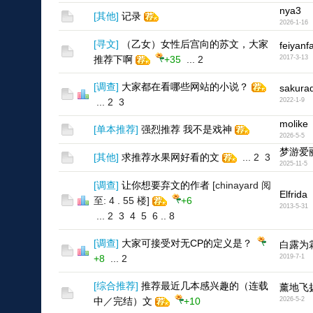
nya3
[
其他
]
记录
2026-1-16
[
寻文
]
（乙女）女性后宫向的苏文，大家
feiyanf
推荐下啊
+35
...
2
2017-3-13
[
调查
]
大家都在看哪些网站的小说？
sakura
...
2
3
2022-1-9
molike
[
单本推荐
]
强烈推荐 我不是戏神
2026-5-5
梦游爱
[
其他
]
求推荐水果网好看的文
...
2
3
2025-11-5
[
调查
]
让你想要弃文的作者
[chinayard 阅
Elfrida
至: 4 . 55 楼]
+6
2013-5-31
...
2
3
4
5
6
..
8
[
调查
]
大家可接受对无CP的定义是？
白露为
+8
...
2
2019-7-1
[
综合推荐
]
推荐最近几本感兴趣的（连载
薰地飞
中／完结）文
+10
2026-5-2