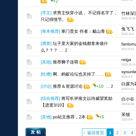
+2
2025-7-9
[
寻文
]
求男主快穿小说， 不记得名字了，
竹林深
只记得情节。
2025-10-30
兔飞飞
[
单本推荐
]
寒门贵女 作者：戴山青
2025-10-5
[
调查
]
坛子里大家的金钱都拿来做什
fantom
么？？？
...
2
2012-8-31
reiga
[
其他
]
推荐狮子连萌
2025-10-10
syounl
[
吐槽
]
啊…蚂蚁论坛也关掉了……
2025-4-4
白露为
[
讨论
]
推荐＆资源讨论
+10
...
2
2025-4-10
[
综合推荐
]
将写长评推文以待威望奖励
白小谷
【进度3/10】
2025-8-28
呆猫
[
其他
]
po站文推荐，2本
+5
2025-6-9
发帖
返回首页
1
2
3
4