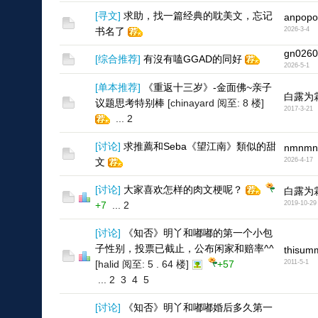
[
寻文
]
求助，找一篇经典的耽美文，忘记
anpopo
书名了
2026-3-4
gn0260
[
综合推荐
]
有沒有嗑GGAD的同好
2026-5-1
[
单本推荐
]
《重返十三岁》-金面佛~亲子
白露为
议题思考特别棒
[chinayard 阅至: 8 楼]
2017-3-21
...
2
[
讨论
]
求推薦和Seba《望江南》類似的甜
nmnm
文
2026-4-17
[
讨论
]
大家喜欢怎样的肉文梗呢？
白露为
+7
...
2
2019-10-29
[
讨论
]
《知否》明丫和嘟嘟的第一个小包
子性别，投票已截止，公布闲家和赔率^^
thisum
[halid 阅至: 5 . 64 楼]
+57
2011-5-1
...
2
3
4
5
[
讨论
]
《知否》明丫和嘟嘟婚后多久第一