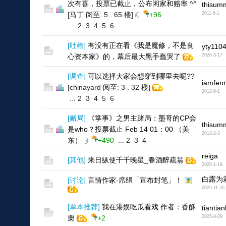
次有喜，投票已截止，公布闲家和赔率 ^^
thisum
[马丁 阅至: 5 . 65 楼]
+96
2011-5-1
...
2
3
4
5
6
[
吐槽
]
有没有正在看《我是魔修，不是良
yty110
心资本家》的，幕后最大黑手蠢哭了
2026-3-17
[
调查
]
可以选择大家会想穿到哪里去呢??
iamfen
[chinayard 阅至: 3 . 32 楼]
2012-6-1
...
2
3
4
5
6
[
赌局
]
《掌事》之男主赌局：墨哥的CP会
thisum
是who？投票截止 Feb 14 01：00 （美
2012-2-3
东）
+490
...
2
3
4
reiga
[
其他
]
来日纵使千千晚星_春酒醉疏翁
2026-1-19
白露为
[
讨论
]
言情作家-席绢「宣布封笔」！
2025-11-20
[
单本推荐
]
我在港娱吃瓜看戏 作者：香酥
tiantian
栗
+2
2025-8-29