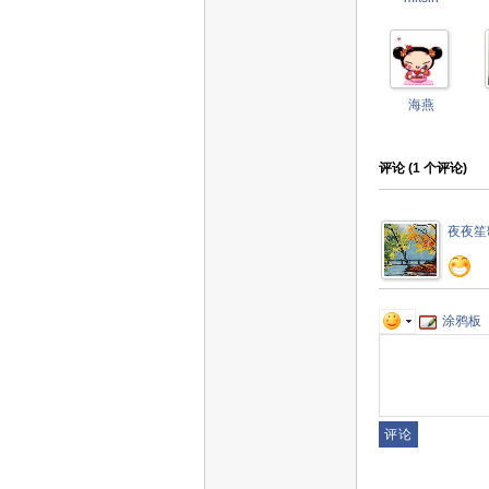
海燕
评论 (
1
个评论)
夜夜笙
涂鸦板