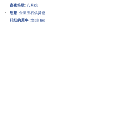
夜夜笙歌
:
八月始
思想
:
金童玉石俱焚也
纤细的犀牛
:
放倒Flag