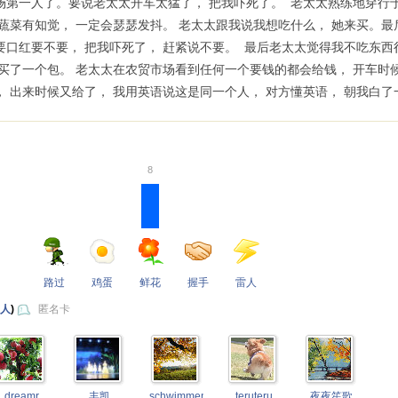
场第一人了。要说老太太开车太猛了， 把我吓死了。 老太太熟练地穿行
果蔬菜有知觉， 一定会瑟瑟发抖。 老太太跟我说我想吃什么， 她来买。
口红要不要， 把我吓死了， 赶紧说不要。 最后老太太觉得我不吃东西很不好
佣买了一个包。 老太太在农贸市场看到任何一个要钱的都会给钱， 开车时
， 出来时候又给了， 我用英语说这是同一个人， 对方懂英语， 朝我白
8
路过
鸡蛋
鲜花
握手
雷人
 人
)
匿名卡
dreamr
丰凯
schwimmengool
teruteru
夜夜笙歌