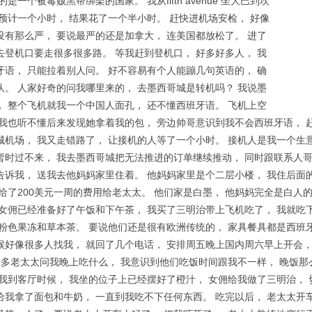
是一个被毒贩黑帮绑架的国家。 我从fifth avenue 坐大巴到坎
预计一个小时， 结果花了一个半小时。 赶快进机场安检， 好像
没有那么严， 要说最严的还是加拿大， 连美国都放松了。 进了
去登机口要走很多很多路。 等我赶到登机口， 好多好多人， 我
牙语， 只能拉着别人问。 好不容易有个人能蹦几句英语的， 确
队。 人家好奇的问我哪里来的， 去墨西哥城是转机吗？ 我说墨
， 整个飞机就我一个中国人面孔， 还不懂西班牙语。 飞机上空
 我也听不懂后来发现她拿着我的包， 旁边帅哥意识到我不会西班牙语， 
城机场， 我又走错路了， 让接机的人等了一个小时。 接机人是我一个生
暂时过不来， 我去墨西哥城把无法推进的订单继续推动， 同时跟联系人
我， 送我去他妈妈家里住着。 他妈妈家里是个二层小楼， 我住后面的guest 
给了200美元一周的费用给老太太。 他们家是白墨， 他妈妈完全是白人
和女佣已经准备好了午饭和下午茶， 我买了三明治带上飞机吃了， 我就吃
粉色果冻和草本茶。 要说他们还是很有欧洲传统的， 家具餐具都是西班牙式。 等
候好像很多人找我， 就回了几个电话， 安排周五晚上国内周六早上开会，
点多老太太问我晚上吃什么， 我意识到他们吃饭时间跟我不一样， 晚饭那
 我到客厅时候， 我坐的位子上已经摆好了橙汁， 女佣给我做了三明治，
给我拿了面包和牛奶， 一直到我吃不下任何东西。 吃完以后， 老太太开