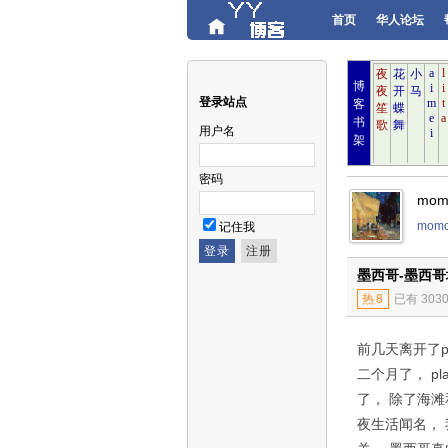
首页
华人论坛
博
登录站点
客
书
用户名
架
密码
mo
mom
记住我
墨西哥-墨西哥
热
8
已有 303
前几天离开了pla
二个月了， pl
了， 除了海滩和
夜生活闻名，