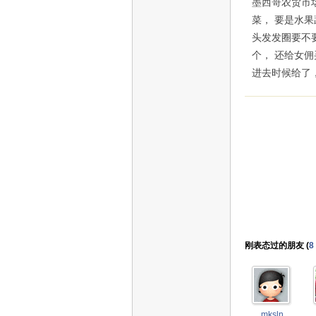
墨西哥农贸市
菜， 要是水
头发发圈要不要
个， 还给女
进去时候给了
刚表态过的朋友 (
8
mksln