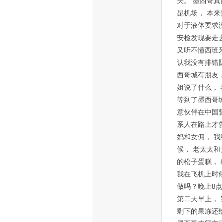
关。 墨西哥真的
昆机场， 本来
对于液体要求
安检发现要走
又听不懂西班
认我没有排错
西哥城有朋友
姐说了什么，
等到了墨西哥
意伙伴在中国
系人在路上才告诉
妈和女佣， 我
候， 老太太
的松子蛋糕， 
我在飞机上时
做吗？晚上8
第二天早上，
剩下的果冻还