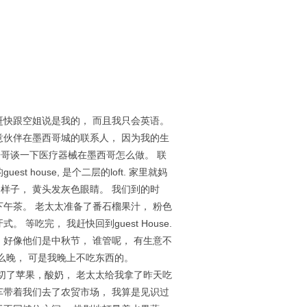
赶快跟空姐说是我的， 而且我只会英语。
意伙伴在墨西哥城的联系人， 因为我的生
哥哥谈一下医疗器械在墨西哥怎么做。 联
house, 是个二层的loft. 家里就妈
的样子， 黄头发灰色眼睛。 我们到的时
下午茶。 老太太准备了番石榴果汁， 粉色
吃完， 我赶快回到guest House.
 好像他们是中秋节， 谁管呢， 有生意不
么晚， 可是我晚上不吃东西的。
 切了苹果，酸奶， 老太太给我拿了昨天吃
车带着我们去了农贸市场， 我算是见识过