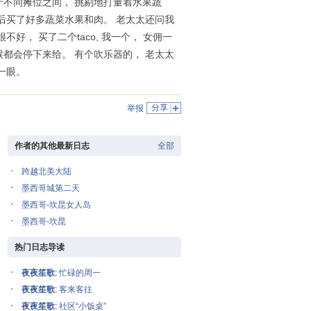
于不同摊位之间， 挑剔地打量着水果蔬
最后买了好多蔬菜水果和肉。 老太太还问我
， 买了二个taco, 我一个， 女佣一
候都会停下来给。 有个吹乐器的， 老太太
了一眼。
分享
举报
作者的其他最新日志
全部
跨越北美大陆
墨西哥城第二天
墨西哥-坎昆女人岛
墨西哥-坎昆
热门日志导读
夜夜笙歌
:
忙碌的周一
夜夜笙歌
:
客来客往
夜夜笙歌
:
社区“小饭桌”