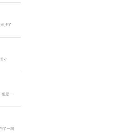
舍里挂了
，看小
，但是一
跑了一圈