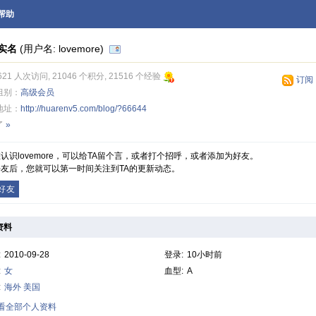
帮助
实名
(用户名: lovemore)
621 人次访问, 21046 个积分, 21516 个经验
订阅
组别：
高级会员
地址：
http://huarenv5.com/blog/?66644
了
»
认识lovemore，可以给TA留个言，或者打个招呼，或者添加为好友。
友后，您就可以第一时间关注到TA的更新动态。
好友
资料
:
2010-09-28
登录:
10小时前
:
女
血型:
A
:
海外
美国
查看全部个人资料