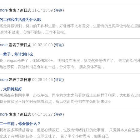
more
发表了新日志
11-17 23:59
(
评论
)
的工作和生活是为什么呢
候觉得很讽刺，努力的工作和生活，好像都不太有意义，生活有的是泥潭让你陷在里
 身体不健康，心情不愉快，工作不轻松。
more
发表了新日志
10-02 10:09
(
评论
)
一辈子，能计划什么
晚上vegas枪击了，死50伤200+。 明明是在庆祝，就突然变恐怖片了。 去过两次的
熟悉亲切，跟这种消息叠加在一起，分外寒冷。 朋友身体不适，
more
发表了新日志
09-28 14:46
(
评论
)
，太阳特别好
两周都在和同事甲一起吃午饭。同事的太太之前看到我上班的样子很累，大概提点过
我身体状况不好的时候就看着点，所以这两周他都在午饭时间来che
more
发表了新日志
04-17 16:27
(
评论
)
二十年前，你会做什么？
我有很多事情赶着做，但是心情很烂，也没有情绪好好的做事情。 只觉得本来自己喜
变成了有时限的任务，立即无味了。 花了半个小时思考，如果自己