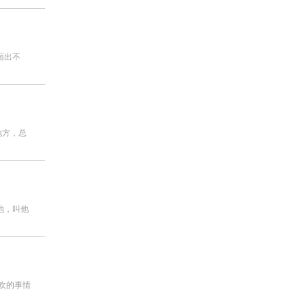
面出不
地方，总
他，叫他
欢的事情