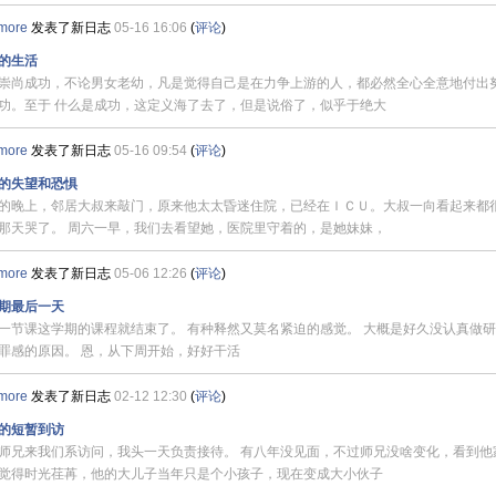
more
发表了新日志
05-16 16:06
(
评论
)
的生活
崇尚成功，不论男女老幼，凡是觉得自己是在力争上游的人，都必然全心全意地付出
功。至于 什么是成功，这定义海了去了，但是说俗了，似乎于绝大
more
发表了新日志
05-16 09:54
(
评论
)
的失望和恐惧
的晚上，邻居大叔来敲门，原来他太太昏迷住院，已经在ＩＣＵ。大叔一向看起来都
那天哭了。 周六一早，我们去看望她，医院里守着的，是她妹妹，
more
发表了新日志
05-06 12:26
(
评论
)
期最后一天
一节课这学期的课程就结束了。 有种释然又莫名紧迫的感觉。 大概是好久没认真做
罪感的原因。 恩，从下周开始，好好干活
more
发表了新日志
02-12 12:30
(
评论
)
的短暂到访
师兄来我们系访问，我头一天负责接待。 有八年没见面，不过师兄没啥变化，看到他
觉得时光荏苒，他的大儿子当年只是个小孩子，现在变成大小伙子