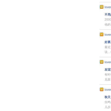
love
不亮
20
他的
love
好累
最近
说，
love
友谊
有时
见面
love
秋天
虫鸣
儿步