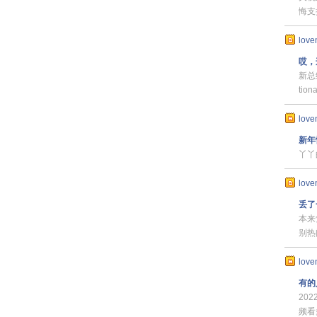
悔支
love
哎，
新总
ti
love
新年
丫丫
love
丢了
本来
别热
love
有的
20
频看