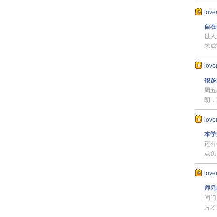
love
自在
世人
求成
love
很多
周五
朗，
love
本学
还有
点负
love
师兄
同门
片才