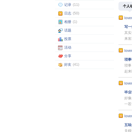
记录
(11)
个人
日志
(50)
love
相册
(1)
写一
话题
其实
来发
投票
活动
love
分享
琐事
好友
(41)
琐事
起来
love
毕业
好像
一茬
love
五味
关税