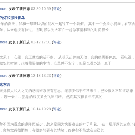
more
发表了新日志
03-30 10:59
(
评论
)
的灯和那只青鸟
00年的夏天，我和一帮新认识的朋友一起过了一个暑假。 其中一个会拉小提琴，在宿
琴，从来也没有拉过。 那时候以为大家在一起做事情和玩的时间很长
more
发表了新日志
01-12 17:01
(
评论
)
太累了，心累，真正做成的活不多。 从明天起休四天假，真的很需要休息。 看电视
做饭的时候，想着需要做的事情，心里并不安宁，但是也没办法一直干
more
发表了新日志
12-18 13:23
(
评论
)
这东西
候觉得人和人之间的感情维系很有意思。老朋友似乎不常来往，已经很久不知道动态
， 聊一会儿，熟悉的程度又会飞速回转。 然而其实很多年不真的
more
发表了新日志
10-14 19:28
(
评论
)
并不因为温度的骤降而减少，想来是因为快要逝去的叶子和花。 在一层厚厚的云底下
，突然觉得很惘然，有很多想要有的情绪，好像都不能放在自己的