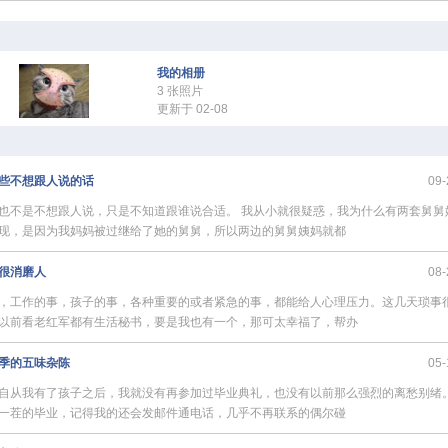
我的相册
3 张照片
更新于 02-08
些不想跟人说的话
09-
也不是不想跟人说，只是不知道跟谁说合适。 我从小就很疑惑，我为什么有两套舅舅
现，是因为我妈妈被过继给了她的舅舅，所以两边的舅舅姨妈就都
很消磨人
08-
，工作的事，孩子的事，各种重要的或者紧急的事，都能给人心理压力。这几天琐事
以前看老红军都有生活秘书，要是我也有一个，那可太幸福了，帮办
季的五味杂陈
05-
自从我有了孩子之后，我就没有再参加过毕业典礼，也没有以前那么强烈的离愁别绪。
一茬的毕业，记得我的还会发邮件通电话，几乎不再联系的偶尔碰