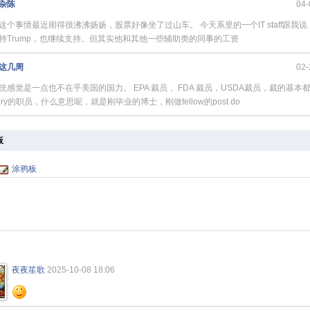
杂陈
04-
这个事情最近闹得很沸沸扬扬，股票好像坐了过山车。 今天系里的一个IT staff跟我
持Trump，也继续支持。但其实他和其他一些辅助类的同事的工资
这几周
02-
统感觉是一点也不在乎美国的国力。 EPA 裁员， FDA 裁员，USDA裁员，裁的基本都是
onary的职员，什么意思呢，就是刚毕业的博士，刚做fellow的post do
板
涂鸦板
夜夜笙歌
2025-10-08 18:06