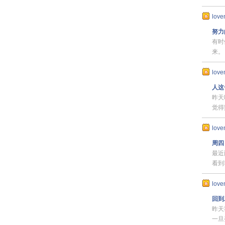
love
努力
有时
来。
love
人这
昨天
觉得
love
周四
最近
看到
love
回到
昨天
一旦