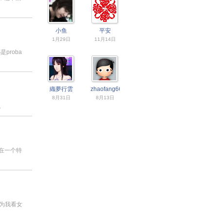
小鱼
平安
1月29日
11月14日
proba
織夢行雲
zhaofang6610
8月31日
8月13日
高。
在一个特
为我看女