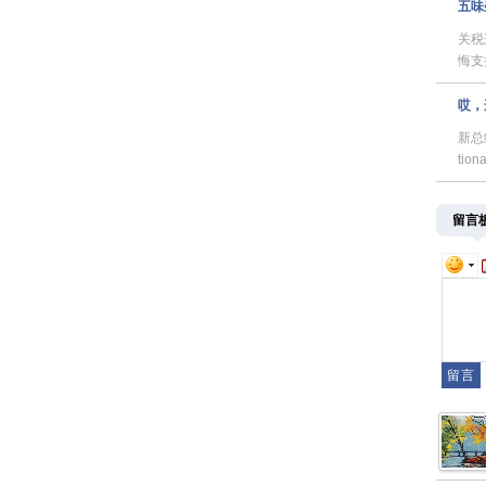
五味
关税
悔支
哎，
新总
ti
留言