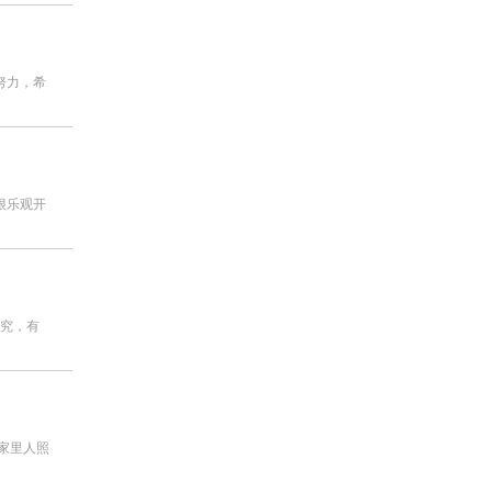
努力，希
很乐观开
研究，有
家里人照