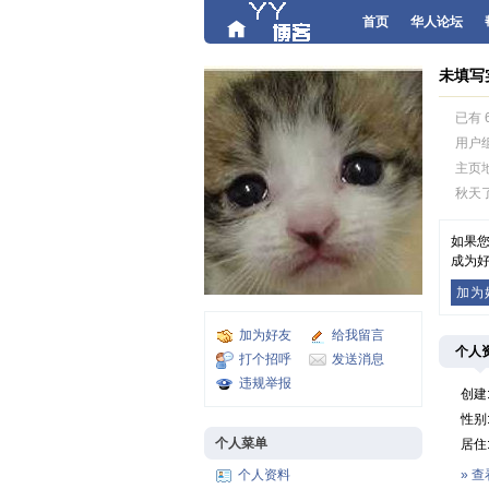
首页
华人论坛
未填写
已有 
用户
主页
秋天
如果您
成为好
加为
加为好友
给我留言
个人
打个招呼
发送消息
违规举报
创建
性别
个人菜单
居住
个人资料
» 