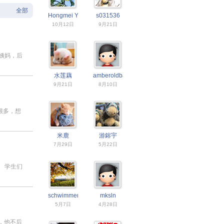
全部
Hongmei Yu
s031536
10月12日
9月21日
姨妈，后
水莲藕
amberoldbaby
9月21日
8月10日
很多，想
米鹿
游鎔宇
7月29日
5月22日
 学生们
schwimmengool
mksln
5月7日
4月28日
说，他不后