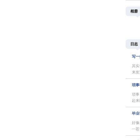
相册
日志
写一
其实
来发
琐事
琐事
起来
毕业
好像
一茬