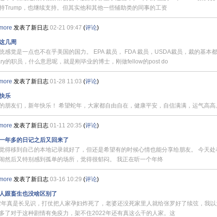
持Trump，也继续支持。但其实他和其他一些辅助类的同事的工资
more
发表了新日志
02-21 09:47
(
评论
)
这几周
统感觉是一点也不在乎美国的国力。 EPA 裁员， FDA 裁员，USDA裁员，裁的基本都是
onary的职员，什么意思呢，就是刚毕业的博士，刚做fellow的post do
more
发表了新日志
01-28 11:03
(
评论
)
快乐
的朋友们，新年快乐！ 希望蛇年，大家都自由自在，健康平安，自信满满，运气高
more
发表了新日志
01-11 20:35
(
评论
)
一年多的日记之后又回来了
觉得移到自己的本地记录就好了，但还是希望有的时候心情也能分享给朋友。 今天处
闹然后又特别感到孤单的场所，觉得很郁闷。 我正在听一个年终
more
发表了新日志
03-16 10:29
(
评论
)
人跟畜生也没啥区别了
22年真是长见识，打仗把人家孕妇炸死了，老婆还没死家里人就给张罗好了续弦，我以
多了对于这种剧情有免疫力，架不住2022年还有真这么干的人家。这