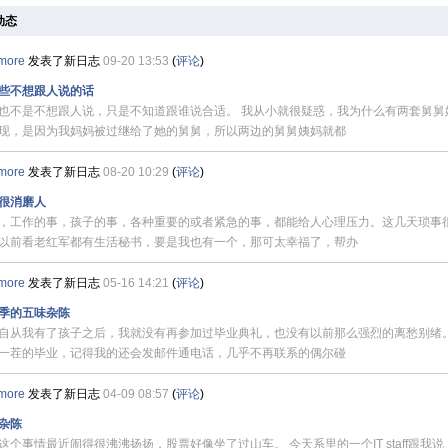
动态
more
发表了新日志
09-20 13:53
(
评论
)
些不想跟人说的话
也不是不想跟人说，只是不知道跟谁说合适。 我从小就很疑惑，我为什么有两套舅舅
现，是因为我妈妈被过继给了她的舅舅，所以两边的舅舅姨妈就都
more
发表了新日志
08-20 10:29
(
评论
)
很消磨人
，工作的事，孩子的事，各种重要的或者紧急的事，都能给人心理压力。这几天琐事
以前看老红军都有生活秘书，要是我也有一个，那可太幸福了，帮办
more
发表了新日志
05-16 14:21
(
评论
)
季的五味杂陈
自从我有了孩子之后，我就没有再参加过毕业典礼，也没有以前那么强烈的离愁别绪。
一茬的毕业，记得我的还会发邮件通电话，几乎不再联系的偶尔碰
more
发表了新日志
04-09 08:57
(
评论
)
杂陈
这个事情最近闹得很沸沸扬扬，股票好像坐了过山车。 今天系里的一个IT staff跟我