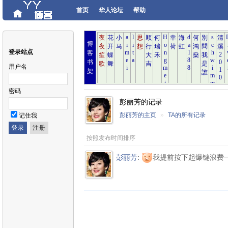
首页
华人论坛
帮助
博
登录站点
客
书
用户名
架
密码
彭丽芳的记录
彭丽芳的主页
»
TA的所有记录
记住我
按照发布时间排序
彭丽芳
:
我提前按下起爆键浪费