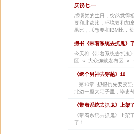
庆祝七.一
感慨党的生日，突然觉得
要和北欧比，环境要和加
果比，联想要和IBM比，
搬书《带着系统去抓鬼》
今天将《带着系统去抓鬼》
区 » 大众连载发布区 »
《绑个男神去穿越》10
第10章 想报仇先要变
北边一座大宅子里，毕史
《带着系统去抓鬼》上架
《带着系统去抓鬼》上架了
了！