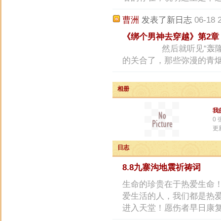
曹洲
发表了新日志
06-18 
《绑个男神去穿越》第2章
然后就听见“轰隆！”
的关合了，那些弥漫的青
相册
我
0
更新
日志
8.8九寨沟地震祈祷词
生命的珍贵在于热爱生命
爱生活的人，我们都是热
进入天堂！愿伤者早日康