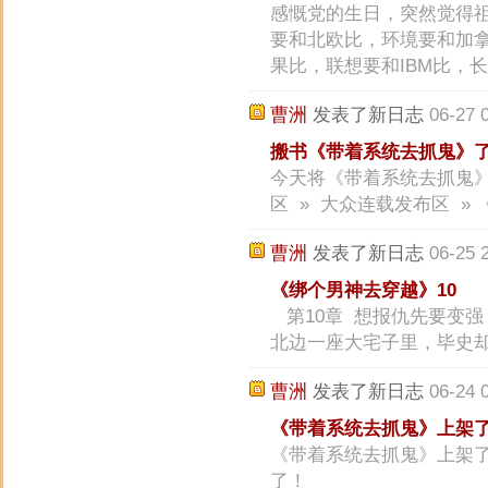
感慨党的生日，突然觉得
要和北欧比，环境要和加
果比，联想要和IBM比，
曹洲
发表了新日志
06-27 
搬书《带着系统去抓鬼》
今天将《带着系统去抓鬼》
区 » 大众连载发布区 »
曹洲
发表了新日志
06-25 
《绑个男神去穿越》10
第10章 想报仇先要变
北边一座大宅子里，毕史
曹洲
发表了新日志
06-24 
《带着系统去抓鬼》上架
《带着系统去抓鬼》上架了
了！