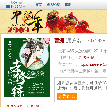
首页
华人论坛
帮助
曹洲
(用户名: 173713285
已有 455 人次访问, 2711 
用户组别：
高级会员
主页地址：
http://huarenv5
《绑个男神去穿越》第二
如果您认识曹洲，可以给T
成为好友后，您就可以第一
加为好友
加为好友
给我留言