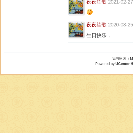
夜夜笙歌
2021-02-27
夜夜笙歌
2020-08-25
生日快乐，
我的家园（Ｍ
Powered by
UCenter 