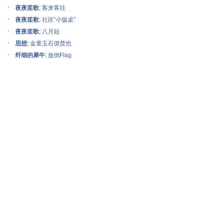
夜夜笙歌
:
客来客往
夜夜笙歌
:
社区“小饭桌”
夜夜笙歌
:
八月始
思想
:
金童玉石俱焚也
纤细的犀牛
:
放倒Flag