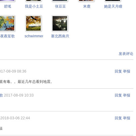
碧瑤
我是小土豆
张豆豆
米鹿
她是天月瞳
夜夜笙歌
schwimmengool
塞北西南月如霜
发表评论
017-08-09 08:36
回复
举报
直有毒。。最近几年总看到地震。
歌
2017-08-09 10:33
回复
举报
2018-03-06 22:44
回复
举报
福