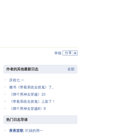
分享
举报
作者的其他最新日志
全部
庆祝七.一
搬书《带着系统去抓鬼》了。
《绑个男神去穿越》10
《带着系统去抓鬼》上架了！
《绑个男神去穿越B》9
热门日志导读
夜夜笙歌
:
忙碌的周一