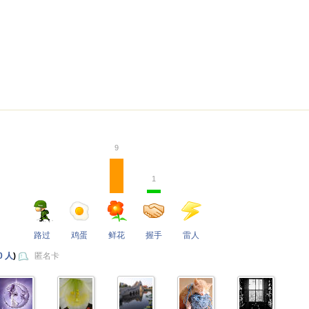
9
1
路过
鸡蛋
鲜花
握手
雷人
0 人
)
匿名卡