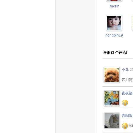
mksln
hongbin1976
评论 (
3
个评论)
小马
2
四川简
夜夜笙
喜阳阳
祝