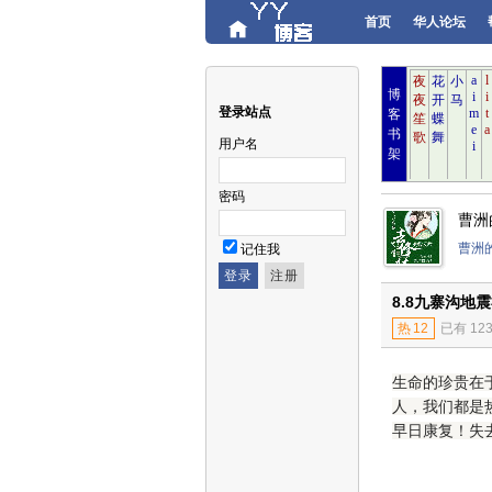
首页
华人论坛
博
登录站点
客
书
用户名
架
密码
曹洲
曹洲
记住我
8.8九寨沟地
热
12
已有 12
生命的珍贵在
人，我们都是
早日康复！失