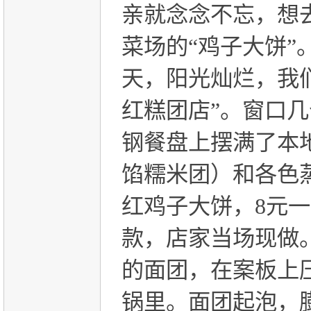
亲就念念不忘，想
菜场的“鸡子大饼”
天，阳光灿烂，我
红糕团店”。窗口
钢餐盘上摆满了本
馅糯米团）和各色
红鸡子大饼，
8
元一
款，店家当场现做
的面团，在案板上
锅里。面团起泡，