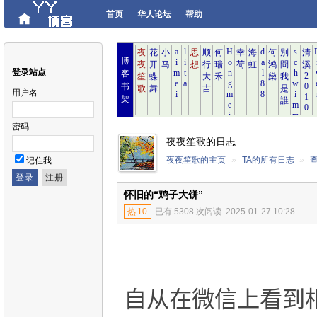
首页
华人论坛
帮助
博
登录站点
客
书
用户名
架
密码
夜夜笙歌的日志
夜夜笙歌的主页
»
TA的所有日志
»
记住我
怀旧的“鸡子大饼”
热
10
已有 5308 次阅读
2025-01-27 10:28
自从在微信上看到