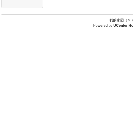
我的家园（ＭＹ
Powered by
UCenter H