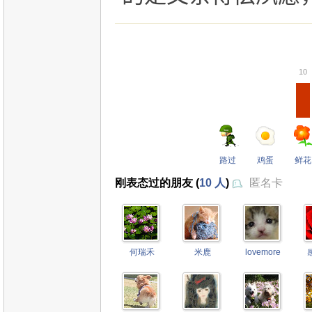
10
路过
鸡蛋
鲜花
刚表态过的朋友 (
10 人
)
匿名卡
何瑞禾
米鹿
lovemore