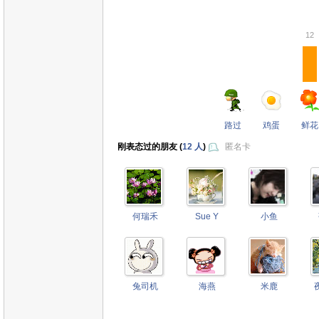
12
路过
鸡蛋
鲜花
刚表态过的朋友 (
12 人
)
匿名卡
何瑞禾
Sue Y
小鱼
兔司机
海燕
米鹿