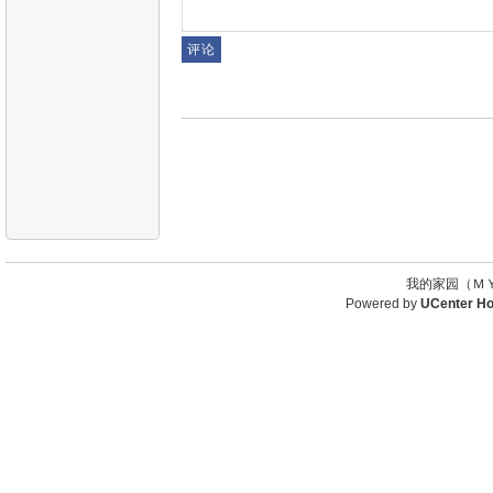
我的家园（ＭＹ
Powered by
UCenter H