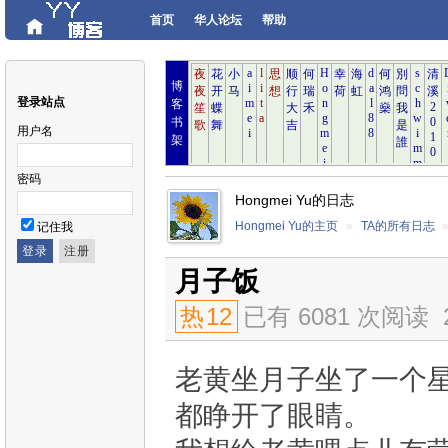
首页
华人论坛
帮助
博
登录站点
客
书
用户名
架
密码
Hongmei Yu的日志
Hongmei Yu的主页
»
TA的所有日志
记住我
月子饭
热
12
已有 6081 次阅读
老黄坐月子坐了一个
都睁开了眼睛。